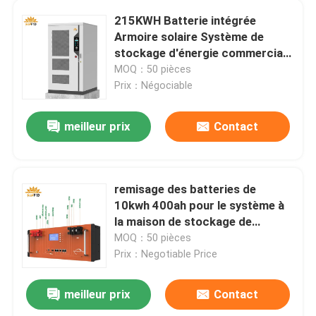
215KWH Batterie intégrée
centrales portatives
Armoire solaire Système de
stockage d'énergie commerciale
et industrielle
MOQ：50 pièces
Batterie de rechange de SLA
Prix：Négociable
Cellule de batterie au lithium
meilleur prix
Contact
Batterie au lithium BMS
remisage des batteries de
10kwh 400ah pour le système à
inverseur solaire de pompe
la maison de stockage de
panneau solaire des systèmes
MOQ：50 pièces
solaires Lifepo4 300ah
Prix：Negotiable Price
Système d'exploitation agricole voltaïque d'Agri
meilleur prix
Contact
Panneaux solaires adaptés aux besoins du client