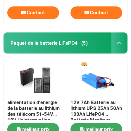
rechargeable de
recharge pour les
grande capacité
systèmes d'énergie
Contact
Contact
solaire
Paquet de la batterie LiFePO4
(5)
alimentation d'énergie
12V 7Ah Batterie au
de la batterie au lithium
lithium UPS 25Ah 50Ah
des télécom 51-54V
100Ah LifePO4
48V Uninterruption
Batterie Moniteur
CCTV
meilleur prix
meilleur prix