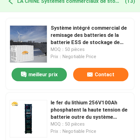
LA CHINE Systèmes commerciaux de stockage de l'énergie
(13)
Système intégré commercial de
remisage des batteries de la
batterie ESS de stockage de
l'énergie du conteneur 1MW
MOQ：50 pièces
Prix：Negotiable Price
meilleur prix
Contact
le fer du lithium 256V100Ah
phosphatent la haute tension de
batterie outre du système
solaire de grille
MOQ：50 pièces
Prix：Negotiable Price