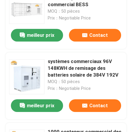
commercial BESS
MOQ：50 pièces
Visite d'usine
Prix：Negotiable Price
meilleur prix
Contact
Contrôle de qualité
Contactez-nous
systèmes commerciaux 96V
148KWH de remisage des
Nouvelles
batteries solaire de 384V 192V
MOQ：50 pièces
Prix：Negotiable Price
Cas
meilleur prix
Contact
Paquets de batterie au lithium
Paquet de la batterie LiFePO4
1000 conteneur commercial des