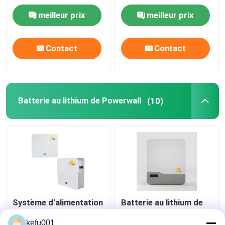
ESS de grille extérieur
meilleur prix
meilleur prix
Contact
Contact
Batterie au lithium de Powerwall
(10)
Système d'alimentation
Batterie au lithium de
de secours à la maison
Lifepo4 Powerwall
solaire de la batterie au
51.2V100Ah 5KWH
kefu001