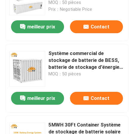
commercial de batterie de BESS
MOQ：50 pièces
Prix：Negotiable Price
meilleur prix
Contact
Système commercial de
stockage de batterie de BESS,
batterie de stockage d'énergie
de conteneur de 1MW 10Ft
MOQ：50 pièces
Maison
meilleur prix
Contact
Produits
5MWH 30Ft Container Système
de stockage de batterie solaire
Au sujet de nous