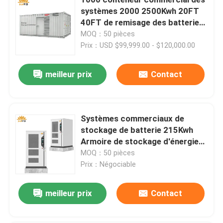
systèmes 2000 2500Kwh 20FT
40FT de remisage des batteries
Paquet de batterie au lithium d'EV
1500Kwh solaire
MOQ：50 pièces
Prix：USD $99,999.00 - $120,000.00
Système de stockage de l'énergie de batterie
meilleur prix
Contact
Batterie au lithium de Powerwall
Systèmes commerciaux de
Inverseur à énergie solaire
stockage de batterie 215Kwh
Armoire de stockage d'énergie
tous dans une installation de batterie solaire
solaire ESS
MOQ：50 pièces
Prix：Négociable
Système résidentiel de stockage de l'énergie
meilleur prix
Contact
Systèmes commerciaux de stockage de l'énergie