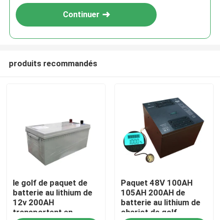
Continuer
produits recommandés
Maison
le golf de paquet de
Paquet 48V 100AH
Produits
batterie au lithium de
105AH 200AH de
12v 200AH
batterie au lithium de
transportent en
chariot de golf
Au sujet de nous