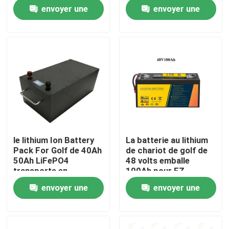
charrette 30A solaire
Lifepo4 avec la
envoyer une
envoyer une
communication
Visite d'usine
demande
demande
Contrôle de qualité
Contactez-nous
Nouvelles
le lithium Ion Battery
La batterie au lithium
Pack For Golf de 40Ah
de chariot de golf de
Cas
50Ah LiFePO4
48 volts emballe
transporte en
100Ah pour EZ-
charrette le pousse-
vont/clubs
envoyer une
envoyer une
Paquets de batterie au lithium
pousse de 48V E
demande
demande
Paquet de la batterie LiFePO4