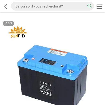
2
/
3