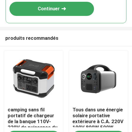
Continuer
produits recommandés
Maison
camping sans fil
Tous dans une énergie
Produits
portatif de chargeur
solaire portative
de la banque 110V-
extérieure à C.A. 220V
220V de puissance du
100V 800W 500W
Au sujet de nous