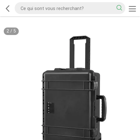
2
/
5