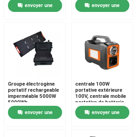
générateur 1200W
756W de centrale
envoyer une
envoyer une
pour le camping
Visite d'usine
demande
demande
Contrôle de qualité
Contactez-nous
Nouvelles
Groupe électrogène
centrale 100W
portatif rechargeable
portative extérieure
Cas
imperméable 5000W
100V, centrale mobile
5000Wh
portative de batterie
au lithium 110V
envoyer une
envoyer une
Paquets de batterie au lithium
demande
demande
Paquet de la batterie LiFePO4