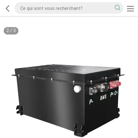
2
/
3