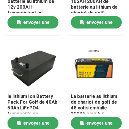
batterie au lithium de
105AH 200AH de
12v 200AH
batterie au lithium de
transportent en
chariot de golf
Visite d'usine
charrette 30A solaire
Lifepo4 avec la
envoyer une
envoyer une
communication
demande
demande
Contrôle de qualité
Contactez-nous
Nouvelles
Cas
le lithium Ion Battery
La batterie au lithium
Pack For Golf de 40Ah
de chariot de golf de
Paquets de batterie au lithium
50Ah LiFePO4
48 volts emballe
transporte en
100Ah pour EZ-
charrette le pousse-
vont/clubs
envoyer une
envoyer une
pousse de 48V E
Paquet de la batterie LiFePO4