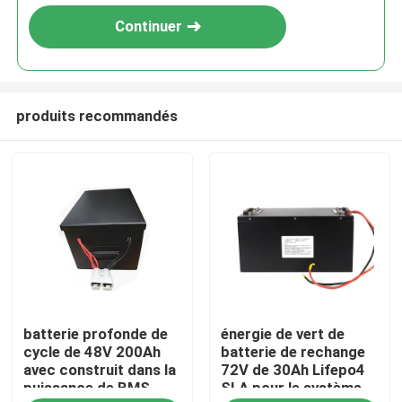
Continuer
produits recommandés
Maison
batterie profonde de
énergie de vert de
Produits
cycle de 48V 200Ah
batterie de rechange
avec construit dans la
72V de 30Ah Lifepo4
puissance de BMS
SLA pour le système
Au sujet de nous