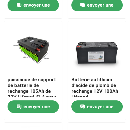
Perfect For Backup et
solaire de puissance
envoyer une
envoyer une
de secours
Visite d'usine
demande
demande
Contrôle de qualité
Contactez-nous
Nouvelles
puissance de support
Batterie au lithium
de batterie de
d'acide de plomb de
Cas
rechange 105Ah de
rechange 12V 100Ah
72V Lifepo4 SLA pour
Lifepo4
la caméra campante
envoyer une
envoyer une
Paquets de batterie au lithium
de télévision en circuit
fermé de système
demande
demande
solaire
Paquet de la batterie LiFePO4