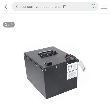
2
/
4