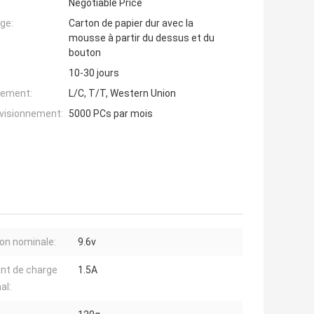
Negotiable Price
ge:
Carton de papier dur avec la
mousse à partir du dessus et du
bouton
10-30 jours
iement:
L/C, T/T, Western Union
ovisionnement:
5000 PCs par mois
on nominale:
9.6v
nt de charge
1.5A
al: