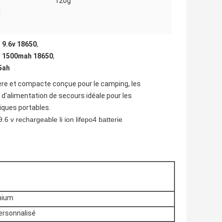
120g
:
i 9.6v 18650
,
Li 1500mah 18650
,
5ah
gère et compacte conçue pour le camping, les
e d'alimentation de secours idéale pour les
iques portables.
6 v rechargeable li ion lifepo4 batterie
thium
ersonnalisé