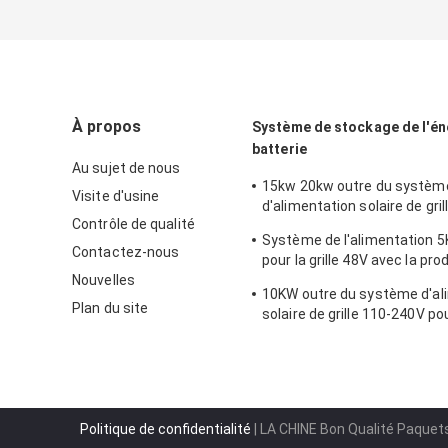
À propos
Système de stockage de l'én
batterie
Au sujet de nous
15kw 20kw outre du systèm
Visite d'usine
d'alimentation solaire de gri
Contrôle de qualité
40kw 50kw 60kw
Système de l'alimentation 5
Contactez-nous
pour la grille 48V avec la pro
Nouvelles
d'électricité quotidienne de 
10KW outre du système d'al
Plan du site
solaire de grille 110-240V po
de hangar de Chambre
Politique de confidentialité
| LA CHINE Bon Qualité Paquets