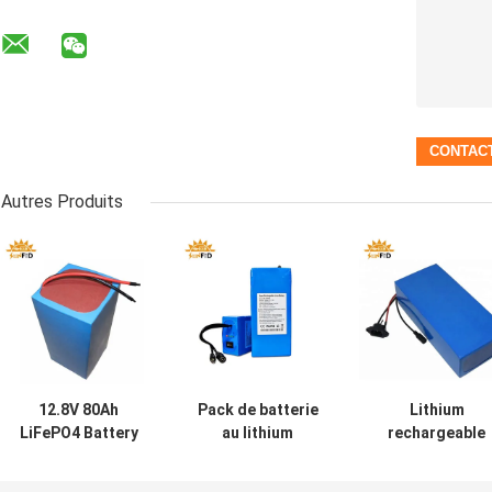
Autres Produits
12.8V 80Ah
Pack de batterie
Lithium
LiFePO4 Battery
au lithium
rechargeable
Pack avec 26650
rechargeable de
superbe Ion
cellules pour des
12V 20Ah avec
Battery MSDS d