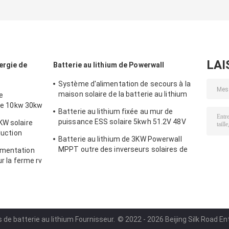
solutions
une capacité
60v 30ah
d'alimentation
personnalisable
électrique
et plus de 500
rechargeable de
cycles de
grande capacité
recharge pour les
systèmes
LAI
ergie de
Batterie au lithium de Powerwall
d'énergie solaire
Système d'alimentation de secours à la
maison solaire de la batterie au lithium
e
de 10KWH Powerwall 51.2V
lle 10kw 30kw
Batterie au lithium fixée au mur de
puissance ESS solaire 5kwh 51.2V 48V
KW solaire
LiFePO4
duction
Batterie au lithium de 3KW Powerwall
batterie
MPPT outre des inverseurs solaires de
imentation
grille avec le contrôleur solaire de la
ur la ferme rv
charge 60A
 de batterie au lithium Fournisseur.
© 2022 - 2026 Beijing Silk Road En