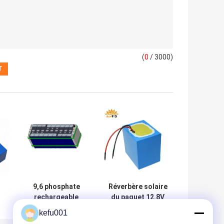
(
0
/ 3000)
9,6 phosphate
Réverbère solaire
rechargeable
du paquet 12.8V
Lifepo4 du paquet
6ah 32700
kefu001
e
600Ah 6Kwh de
rechargeables de