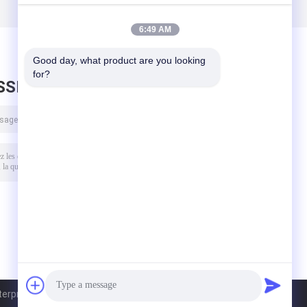
batterie au
batterie au
lithium de volt
lithium de
6:49 AM
phosphate
Good day, what product are you looking 
for?
SSEZ UN MESSAGE
terprise Management Services Co., Ltd.. All Rights Reserved.