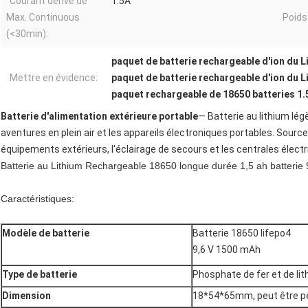
Courant dérivé de
1.5A
Max. Continuous
Poids
(<30min):
paquet de batterie rechargeable d'ion du L
Mettre en évidence:
paquet de batterie rechargeable d'ion du 
paquet rechargeable de 18650 batteries 1.
Batterie d'alimentation extérieure portable
— Batterie au lithium lé
aventures en plein air et les appareils électroniques portables. Sourc
équipements extérieurs, l'éclairage de secours et les centrales électr
Batterie au Lithium Rechargeable 18650 longue durée 1,5 ah batterie 9.
Caractéristiques:
Modèle de batterie
Batterie 18650 lifepo4
9,6 V 1500 mAh
Type de batterie
Phosphate de fer et de li
Dimension
18*54*65mm, peut être p