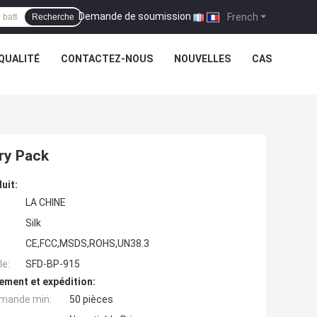
Demande de soumission
|
French
Recherche
QUALITÉ
CONTACTEZ-NOUS
NOUVELLES
CAS
ry Pack
uit:
LA CHINE
Silk
CE,FCC,MSDS,ROHS,UN38.3
e:
SFD-BP-915
ement et expédition:
mande min:
50 pièces