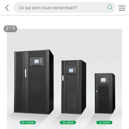
2
/
5