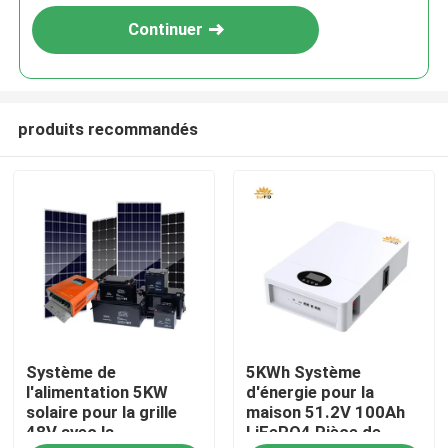
Continuer
produits recommandés
Maison
Système de
5KWh Système
Produits
l'alimentation 5KW
d'énergie pour la
solaire pour la grille
maison 51.2V 100Ah
48V avec la
LiFePO4 Pièce de
Au sujet de nous