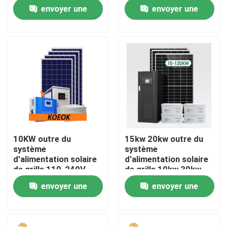
production
batterie murale
envoyer une
envoyer une
d'électricité
quotidienne de
Visite d'usine
demande
demande
batterie
Contrôle de qualité
Contactez-nous
Nouvelles
10KW outre du
15kw 20kw outre du
système
système
Cas
d'alimentation solaire
d'alimentation solaire
de grille 110-240V
de grille 10kw 30kw
pour la ferme rv de
40kw 50kw 60kw
envoyer une
envoyer une
Paquets de batterie au lithium
hangar de Chambre
demande
demande
Paquet de la batterie LiFePO4