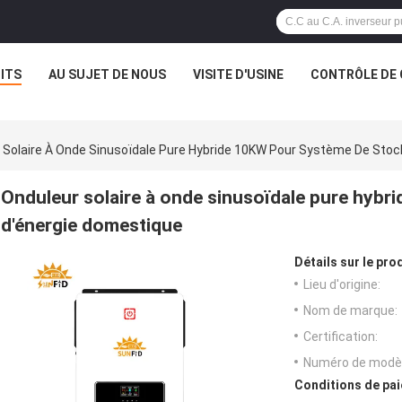
ITS
AU SUJET DE NOUS
VISITE D'USINE
CONTRÔLE DE 
 Solaire À Onde Sinusoïdale Pure Hybride 10KW Pour Système De Sto
Onduleur solaire à onde sinusoïdale pure hyb
d'énergie domestique
Détails sur le prod
Lieu d'origine:
Nom de marque:
Certification:
Numéro de modèl
Conditions de pai