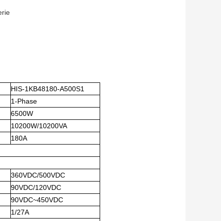
erie
HIS-1KB48180-A500S1
1-Phase
6500W
10200W/10200VA
180A
360VDC/500VDC
90VDC/120VDC
90VDC~450VDC
1/27A