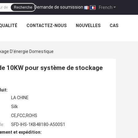
Demande de soumission
|
French
Recherche
QUALITÉ
CONTACTEZ-NOUS
NOUVELLES
CAS
ckage D'énergie Domestique
ride 10KW pour système de stockage
uit:
LA CHINE
Silk
CE,FCC,ROHS
e:
SFD-IHS-1KB48180-A500S1
ement et expédition: