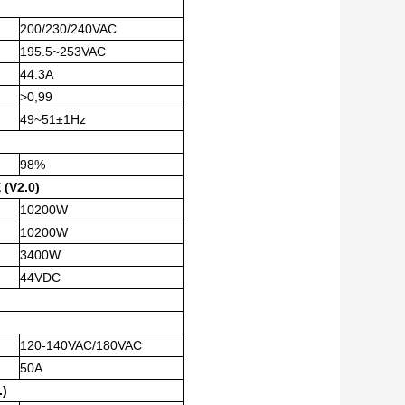
200/230/240VAC
195.5~253VAC
44.3A
>0,99
49~51±1Hz
98%
(V2.0)
10200W
10200W
3400W
44VDC
120-140VAC/180VAC
50A
)