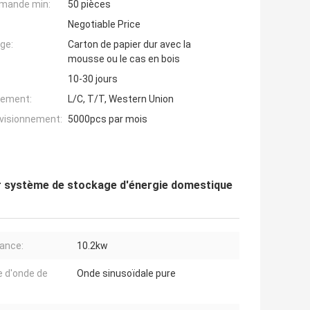
mande min:
50 pièces
Negotiable Price
ge:
Carton de papier dur avec la
mousse ou le cas en bois
10-30 jours
iement:
L/C, T/T, Western Union
ovisionnement:
5000pcs par mois
ur système de stockage d'énergie domestique
ance:
10.2kw
 d'onde de
Onde sinusoïdale pure