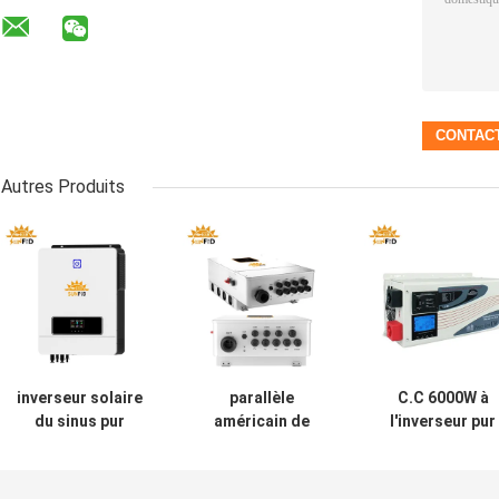
Autres Produits
inverseur solaire
parallèle
C.C 6000W à
du sinus pur
américain de
l'inverseur pur
hybride 7200W,
soutien de la
24V 48V 120 24
chargeur solaire
basse tension
de puissance
de MPPT pour le
48V d'inverseurs
d'onde