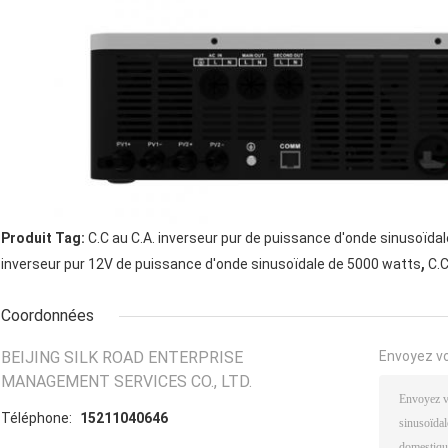
Produit Tag:
C.C au C.A. inverseur pur de puissance d'onde sinusoïda
,
inverseur pur 12V de puissance d'onde sinusoïdale de 5000 watts
C.C
Coordonnées
BEIJING SILK ROAD ENTERPRISE
Envoyez v
MANAGEMENT SERVICES CO., LTD.
Téléphone:
15211040646