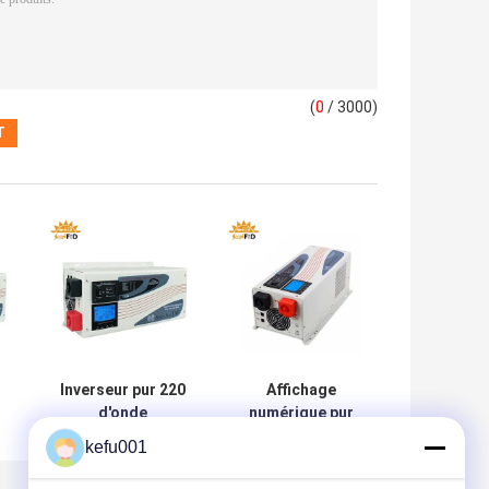
(
0
/ 3000)
Inverseur pur 220
Affichage
d'onde
numérique pur
0V
sinusoïdale
hybride
kefu001
120VAC 5000 230
d'affichage à
240VAC 50Hz
cristaux liquides