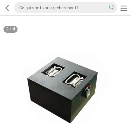
2
/
4