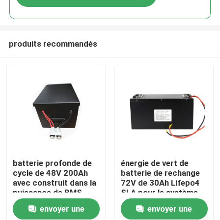
produits recommandés
Maison
batterie profonde de
énergie de vert de
cycle de 48V 200Ah
batterie de rechange
avec construit dans la
72V de 30Ah Lifepo4
Produits
puissance de BMS
SLA pour le système
Perfect For Backup et
solaire de puissance
envoyer une
envoyer une
de secours
Au sujet de nous