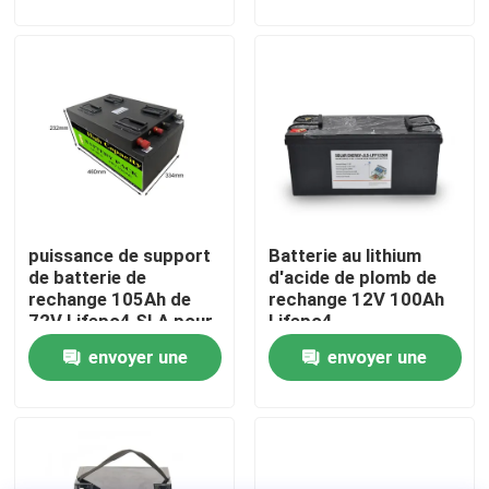
demande
demande
Visite d'usine
Contrôle de qualité
Contactez-nous
puissance de support
Batterie au lithium
Nouvelles
de batterie de
d'acide de plomb de
rechange 105Ah de
rechange 12V 100Ah
72V Lifepo4 SLA pour
Lifepo4
Cas
la caméra campante
envoyer une
envoyer une
de télévision en circuit
fermé de système
demande
demande
Paquets de batterie au lithium
solaire
Paquet de la batterie LiFePO4