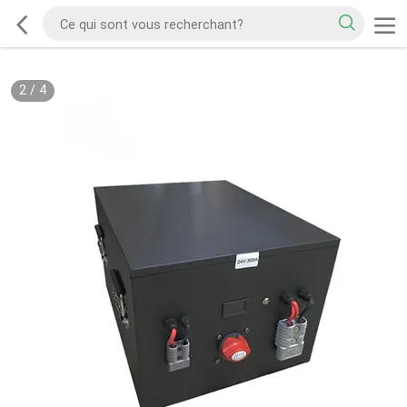
2
/
4