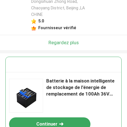
Dongsihuan Zhong Road,
Chaoyang District, Beijing ,LA
CHINE
5.0
Fournisseur vérifié
Regardez plus
Batterie à la maison intelligente
de stockage de l'énergie de
remplacement de 100Ah 36V
Lifepo4 SLA
Continuer