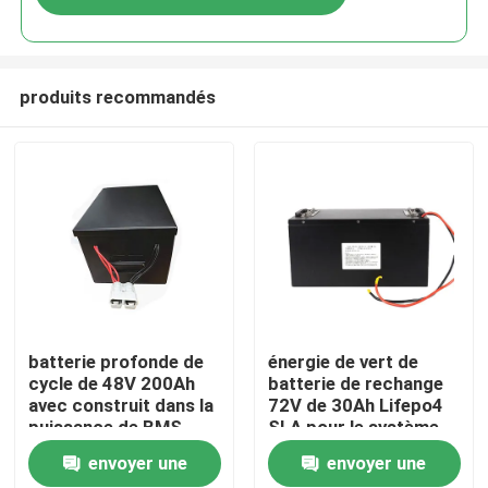
produits recommandés
Maison
batterie profonde de
énergie de vert de
cycle de 48V 200Ah
batterie de rechange
avec construit dans la
72V de 30Ah Lifepo4
Produits
puissance de BMS
SLA pour le système
Perfect For Backup et
solaire de puissance
envoyer une
envoyer une
de secours
Au sujet de nous