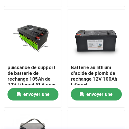
demande
demande
Visite d'usine
Contrôle de qualité
Contactez-nous
puissance de support
Batterie au lithium
Nouvelles
de batterie de
d'acide de plomb de
rechange 105Ah de
rechange 12V 100Ah
72V Lifepo4 SLA pour
Lifepo4
Cas
la caméra campante
envoyer une
envoyer une
de télévision en circuit
fermé de système
demande
demande
Paquets de batterie au lithium
solaire
Paquet de la batterie LiFePO4