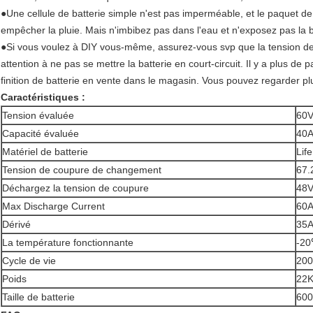
●Une cellule de batterie simple n'est pas imperméable, et le paquet d
empêcher la pluie. Mais n'imbibez pas dans l'eau et n'exposez pas la
●Si vous voulez à DIY vous-même, assurez-vous svp que la tension de bat
attention à ne pas se mettre la batterie en court-circuit. Il y a plus de
finition de batterie en vente dans le magasin. Vous pouvez regarder pl
Caractéristiques :
Tension évaluée
60
Capacité évaluée
40
Matériel de batterie
Lif
Tension de coupure de changement
67.
Déchargez la tension de coupure
48
Max Discharge Current
60A
Dérivé
35A
La température fonctionnante
-20
Cycle de vie
200
Poids
22
Taille de batterie
60