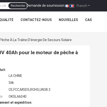
Demande de soumission
|
French
Recherche
QUALITÉ
CONTACTEZ-NOUS
NOUVELLES
CAS
êche À La Traîne D'énergie De Secours Solaire
60V 40Ah pour le moteur de pêche à
uit:
LA CHINE
Silk
CE,FCC,MSDS,ROHS,UN38.3
e:
OKSLA6040
ement et expédition: