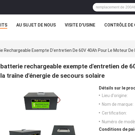
ITS
AU SUJET DE NOUS
VISITE D'USINE
CONTRÔLE DE 
ie Rechargeable Exempte D'entretien De 60V 40Ah Pour Le Moteur De P
batterie rechargeable exempte d'entretien de 
la traîne d'énergie de secours solaire
Détails sur le prod
Lieu d'origine:
Nom de marque:
Certification:
Numéro de modèl
Conditions de pai