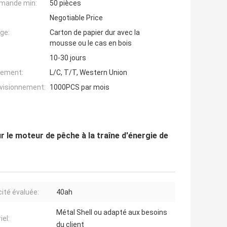
mande min:
50 pièces
Negotiable Price
ge:
Carton de papier dur avec la
mousse ou le cas en bois
10-30 jours
iement:
L/C, T/T, Western Union
ovisionnement:
1000PCS par mois
 le moteur de pêche à la traîne d'énergie de
ité évaluée:
40ah
Métal Shell ou adapté aux besoins
iel:
du client