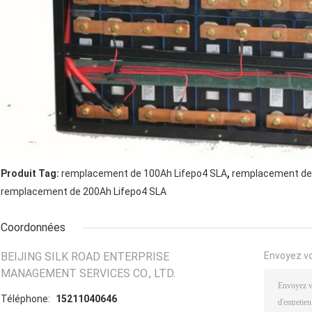
,
Produit Tag:
remplacement de 100Ah Lifepo4 SLA
remplacement de 
remplacement de 200Ah Lifepo4 SLA
Coordonnées
BEIJING SILK ROAD ENTERPRISE
Envoyez v
MANAGEMENT SERVICES CO., LTD.
Téléphone:
15211040646