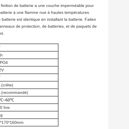
e finition de batterie a une couche imperméable pour
 batterie à une flamme nue à hautes températures.
terie est identique en installant la batterie. Faites
 panneaux de protection, de batteries, et de paquets de
us.
V
Ah
ePO4
2V
V
 (crête)
 (recommandé)
℃~60℃
0 fois
Kg
0*170*160mm