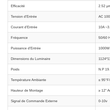
Efficacité
2.52 µ
Tension d'Entrée
AC 100
Courant d'Entrée
10A ~3
Fréquence
50/60 
Puissance d'Entrée
1000W
Dimensions du Luminaire
1124*
Poids
N.P 19.
Température Ambiante
≤ 95°F
Hauteur de Montage
≥ 12" 
Signal de Commande Externe
0-10v