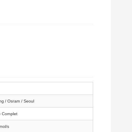
g / Osram / Seoul
e Complet
mol/s