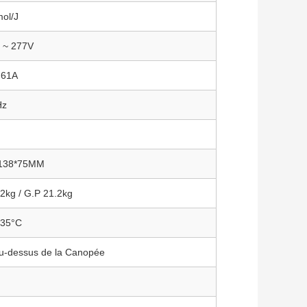
mol/J
 ~ 277V
.61A
Hz
1138*75MM
2kg / G.P 21.2kg
/35°C
Au-dessus de la Canopée