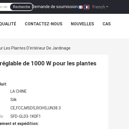
Demande de soumission
|
French
Recherche
QUALITÉ
CONTACTEZ-NOUS
NOUVELLES
CAS
 Les Plantes D'intérieur De Jardinage
réglable de 1000 W pour les plantes
uit:
LA CHINE
Silk
CE,FCC,MSDS,ROHS,UN38.3
e:
SFD-GL03-1K0F1
ement et expédition: