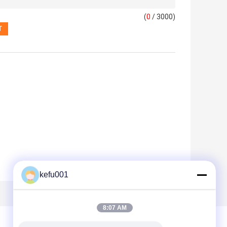
(
0
/ 3000)
kefu001
8:07 AM