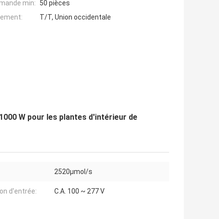
mande min:
50 pièces
iement:
T/T, Union occidentale
1000 W pour les plantes d'intérieur de
2520µmol/s
on d'entrée:
C.A. 100 ~ 277 V