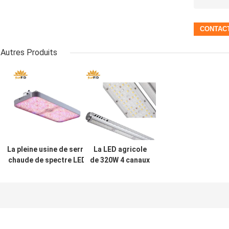
Autres Produits
La pleine usine de serre
La LED agricole
chaude de spectre LED
de 320W 4 canaux
élèvent 800W léger
élèvent la lumière
Samsung/Osram/source
LED intégrée par
lumineuse de Séoul
jardin d'herbe
d'intérieur
élèvent la lumière